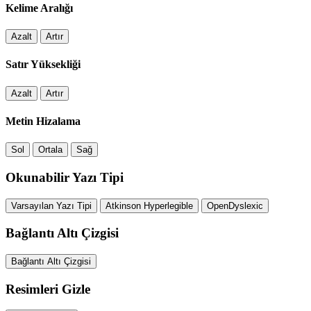
Kelime Aralığı
Azalt
Artır
Satır Yüksekliği
Azalt
Artır
Metin Hizalama
Sol
Ortala
Sağ
Okunabilir Yazı Tipi
Varsayılan Yazı Tipi
Atkinson Hyperlegible
OpenDyslexic
Bağlantı Altı Çizgisi
Bağlantı Altı Çizgisi
Resimleri Gizle