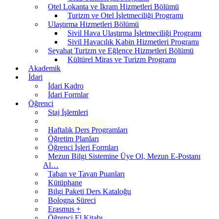
Otel Lokanta ve İkram Hizmetleri Bölümü
Turizm ve Otel İşletmeciliği Programı
Ulaştırma Hizmetleri Bölümü
Sivil Hava Ulaştırma İşletmeciliği Programı
Sivil Havacılık Kabin Hizmetleri Programı
Seyahat Turizm ve Eğlence Hizmetleri Bölümü
Kültürel Miras ve Turizm Programı
Akademik
İdari
İdari Kadro
İdari Formlar
Öğrenci
Staj İşlemleri
Akademik Takvim
Haftalık Ders Programları
Öğretim Planları
Öğrenci İşleri Formları
Mezun Bilgi Sistemine Üye Ol, Mezun E-Postanı
Al…
Taban ve Tavan Puanları
Kütüphane
Bilgi Paketi Ders Kataloğu
Bologna Süreci
Erasmus +
Öğrenci El Kitabı