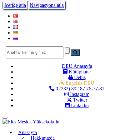
İçeriğe atla
Navigasyona atla
DEÜ Anasayfa
Kütüphane
Debis
Engelsiz DEÜ
0 (232) 892 87 76-77-81
Instagram
Twitter
Linkedin
Menüye Geç
Anasayfa
Hakkımızda