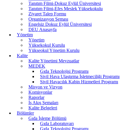
Tanıtım Filmi-Dokuz Eylül Üniversitesi
Tanıtım Filmi-Efes Meslek Yüksekokulu
Ziyaret Talep Formu
Organizasyon Şeması
Engelsiz Dokuz Eylül Üniversitesi
DEU Anasayfa
Yönetim
Yönetim
Yüksekokul Kurulu
Yükseokul Yönetim Kurulu
Kalite
Kalite Yönetimi Mevzuatlar
MEDEK
Gıda Teknolojisi Programı
Sivil Hava Ulaştırma İşletmeciliği Programı
Sivil Havacılık Kabin Hizmetleri Programı
Misyon ve Vizyon
Komisyonlar
Raporlar
İş Akış Şemaları
Kalite Belgeleri
Bölümler
Gıda İşleme Bölümü
Gıda Laboratuvarı
Gıda Teknolojisi Programı