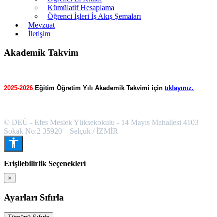
Kümülatif Hesaplama
Öğrenci İşleri İş Akış Şemaları
Mevzuat
İletişim
Akademik Takvim
2025-2026
Eğitim Öğretim Yılı Akademik Takvimi için
tıklayınız.
© DEÜ - Efes Meslek Yüksekokulu - 14 Mayıs Mahallesi 4103
Sokak No:2 35920 – Selçuk / İZMİR
Erişilebilirlik Seçenekleri
×
Ayarları Sıfırla