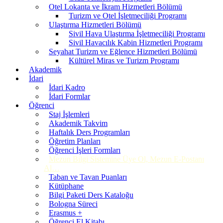
Otel Lokanta ve İkram Hizmetleri Bölümü
Turizm ve Otel İşletmeciliği Programı
Ulaştırma Hizmetleri Bölümü
Sivil Hava Ulaştırma İşletmeciliği Programı
Sivil Havacılık Kabin Hizmetleri Programı
Seyahat Turizm ve Eğlence Hizmetleri Bölümü
Kültürel Miras ve Turizm Programı
Akademik
İdari
İdari Kadro
İdari Formlar
Öğrenci
Staj İşlemleri
Akademik Takvim
Haftalık Ders Programları
Öğretim Planları
Öğrenci İşleri Formları
Mezun Bilgi Sistemine Üye Ol, Mezun E-Postanı
Al…
Taban ve Tavan Puanları
Kütüphane
Bilgi Paketi Ders Kataloğu
Bologna Süreci
Erasmus +
Öğrenci El Kitabı