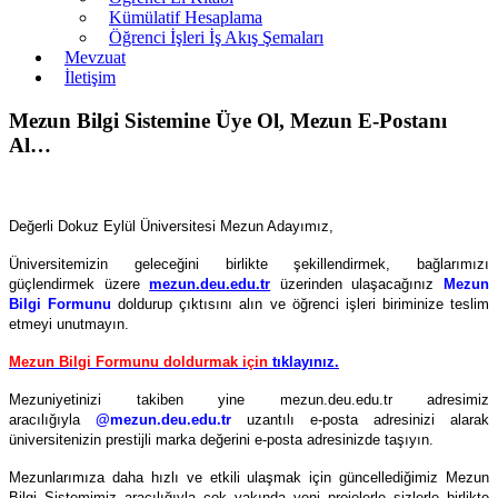
Kümülatif Hesaplama
Öğrenci İşleri İş Akış Şemaları
Mevzuat
İletişim
Mezun Bilgi Sistemine Üye Ol, Mezun E-Postanı
Al…
Değerli Dokuz Eylül Üniversitesi Mezun Adayımız,
Üniversitemizin geleceğini birlikte şekillendirmek, bağlarımızı
güçlendirmek üzere
mezun.deu.edu.tr
üzerinden ulaşacağınız
Mezun
Bilgi Formunu
doldurup çıktısını alın ve öğrenci işleri biriminize teslim
etmeyi unutmayın.
Mezun Bilgi Formunu doldurmak için
tıklayınız.
Mezuniyetinizi takiben yine mezun.deu.edu.tr adresimiz
aracılığıyla
@mezun.deu.edu.tr
uzantılı e-posta adresinizi alarak
üniversitenizin prestijli marka değerini e-posta adresinizde taşıyın.
Mezunlarımıza daha hızlı ve etkili ulaşmak için güncellediğimiz Mezun
Bilgi Sistemimiz aracılığıyla çok yakında yeni projelerle sizlerle birlikte