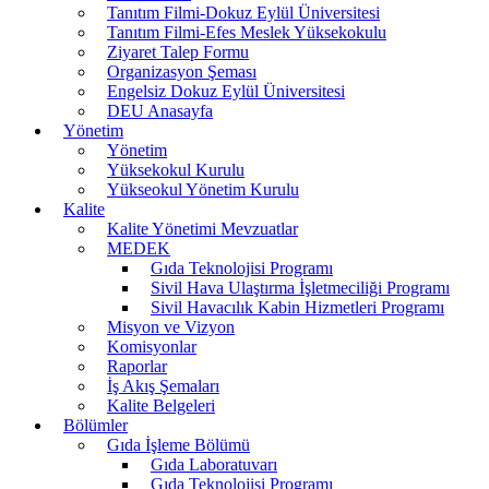
Tanıtım Filmi-Dokuz Eylül Üniversitesi
Tanıtım Filmi-Efes Meslek Yüksekokulu
Ziyaret Talep Formu
Organizasyon Şeması
Engelsiz Dokuz Eylül Üniversitesi
DEU Anasayfa
Yönetim
Yönetim
Yüksekokul Kurulu
Yükseokul Yönetim Kurulu
Kalite
Kalite Yönetimi Mevzuatlar
MEDEK
Gıda Teknolojisi Programı
Sivil Hava Ulaştırma İşletmeciliği Programı
Sivil Havacılık Kabin Hizmetleri Programı
Misyon ve Vizyon
Komisyonlar
Raporlar
İş Akış Şemaları
Kalite Belgeleri
Bölümler
Gıda İşleme Bölümü
Gıda Laboratuvarı
Gıda Teknolojisi Programı