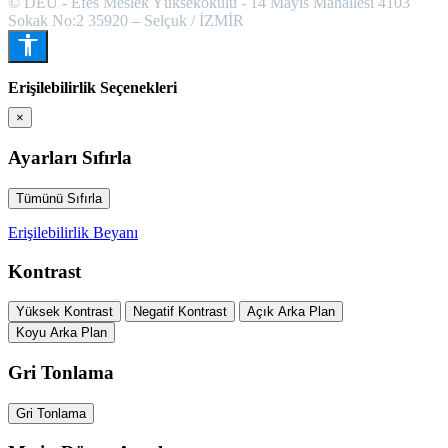
© DEÜ - Efes Meslek Yüksekokulu - 14 Mayıs Mahallesi 4103
Sokak No:2 35920 – Selçuk / İZMİR
Erişilebilirlik Seçenekleri
×
Ayarları Sıfırla
Tümünü Sıfırla
Erişilebilirlik Beyanı
Kontrast
Yüksek Kontrast
Negatif Kontrast
Açık Arka Plan
Koyu Arka Plan
Gri Tonlama
Gri Tonlama