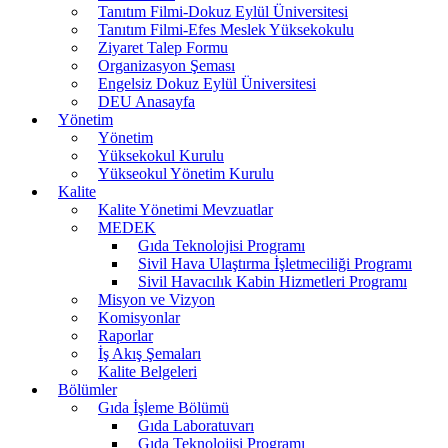
Tanıtım Filmi-Dokuz Eylül Üniversitesi
Tanıtım Filmi-Efes Meslek Yüksekokulu
Ziyaret Talep Formu
Organizasyon Şeması
Engelsiz Dokuz Eylül Üniversitesi
DEU Anasayfa
Yönetim
Yönetim
Yüksekokul Kurulu
Yükseokul Yönetim Kurulu
Kalite
Kalite Yönetimi Mevzuatlar
MEDEK
Gıda Teknolojisi Programı
Sivil Hava Ulaştırma İşletmeciliği Programı
Sivil Havacılık Kabin Hizmetleri Programı
Misyon ve Vizyon
Komisyonlar
Raporlar
İş Akış Şemaları
Kalite Belgeleri
Bölümler
Gıda İşleme Bölümü
Gıda Laboratuvarı
Gıda Teknolojisi Programı