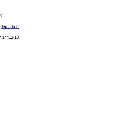
K
]deu.edu.tr
 / 14412-13