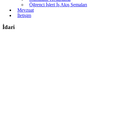
Öğrenci İşleri İş Akış Şemaları
Mevzuat
İletişim
İdari