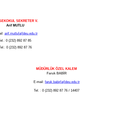
SEKOKUL SEKRETER V.
Arif MUTLU
il:
arif.mutlu[at]deu.edu.tr
el.: 0 (232) 892 87 85
Tel.: 0 (232) 892 87 76
MÜDÜRLÜK ÖZEL KALEM
Faruk BABİ
R
E-mail:
faruk.babir[at]deu.edu.tr
Tel. : 0 (232) 892 87 76 / 14407