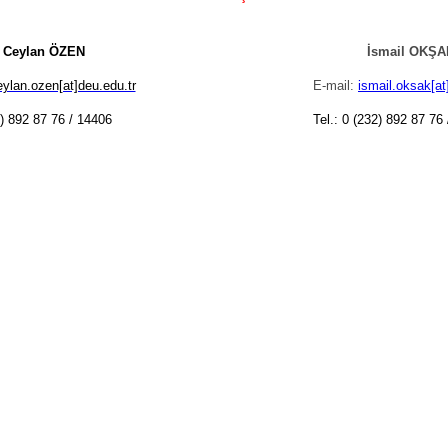
 Ceylan ÖZEN
İsmail OKŞA
ylan.ozen[at]deu.edu.tr
E-mail:
ismail.oksak[at
2) 892 87 76 / 14406
Tel.: 0 (232) 892 87 76