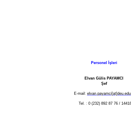
Personel İşleri
Elvan Gülis PAYAMCI
Şef
E-mail:
elvan.payamci[at]deu.edu.
Tel. : 0 (232) 892 87 76 / 1441