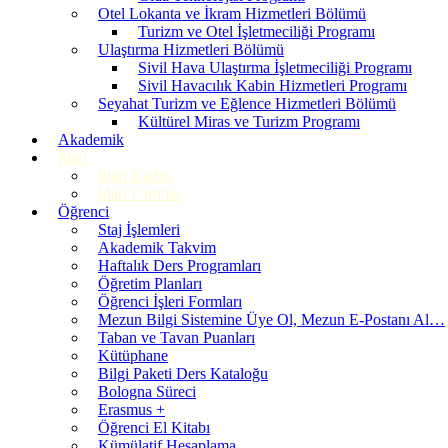
Otel Lokanta ve İkram Hizmetleri Bölümü
Turizm ve Otel İşletmeciliği Programı
Ulaştırma Hizmetleri Bölümü
Sivil Hava Ulaştırma İşletmeciliği Programı
Sivil Havacılık Kabin Hizmetleri Programı
Seyahat Turizm ve Eğlence Hizmetleri Bölümü
Kültürel Miras ve Turizm Programı
Akademik
İdari
İdari Kadro
İdari Formlar
Öğrenci
Staj İşlemleri
Akademik Takvim
Haftalık Ders Programları
Öğretim Planları
Öğrenci İşleri Formları
Mezun Bilgi Sistemine Üye Ol, Mezun E-Postanı Al…
Taban ve Tavan Puanları
Kütüphane
Bilgi Paketi Ders Kataloğu
Bologna Süreci
Erasmus +
Öğrenci El Kitabı
Kümülatif Hesaplama