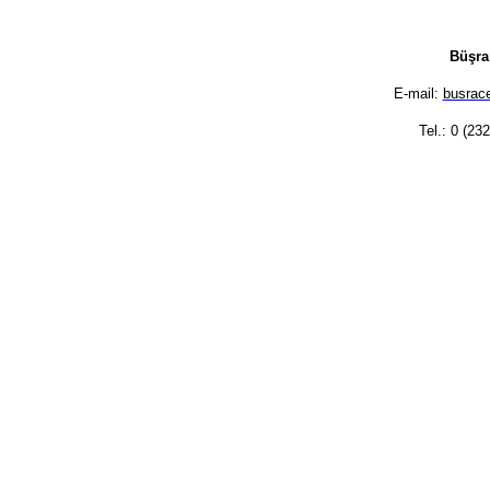
Büşra
E-mail:
busrace
Tel.: 0 (23