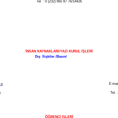
Tel. : 0 (232) 892 87 76/14426
İNSAN KAYNAKLARI/YAZI KURUL İŞLERİ
Dış İlişkiler /Basın/
E-mai
tr
Tel. 
8
ÖĞRENCİ İŞLERİ