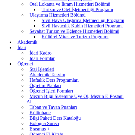
Otel Lokanta ve İkram Hizmetleri Bölümü
Turizm ve Otel İşletmeciliği Programı
Ulaştırma Hizmetleri Bölümü
Sivil Hava Ulaştırma İşletmeciliği Programı
Sivil Havacılık Kabin Hizmetleri Programı
Seyahat Turizm ve Eğlence Hizmetleri Bölümü
Kültürel Miras ve Turizm Programı
Akademik
İdari
İdari Kadro
İdari Formlar
Öğrenci
Staj İşlemleri
Akademik Takvim
Haftalık Ders Programları
Öğretim Planları
Öğrenci İşleri Formları
Mezun Bilgi Sistemine Üye Ol, Mezun E-Postanı
Al…
Taban ve Tavan Puanları
Kütüphane
Bilgi Paketi Ders Kataloğu
Bologna Süreci
Erasmus +
Öğrenci El Kitabı