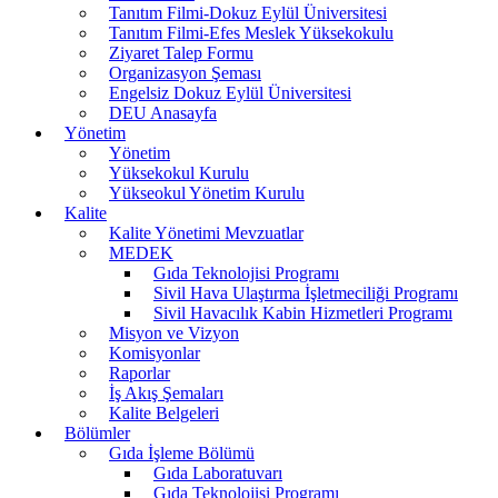
Tanıtım Filmi-Dokuz Eylül Üniversitesi
Tanıtım Filmi-Efes Meslek Yüksekokulu
Ziyaret Talep Formu
Organizasyon Şeması
Engelsiz Dokuz Eylül Üniversitesi
DEU Anasayfa
Yönetim
Yönetim
Yüksekokul Kurulu
Yükseokul Yönetim Kurulu
Kalite
Kalite Yönetimi Mevzuatlar
MEDEK
Gıda Teknolojisi Programı
Sivil Hava Ulaştırma İşletmeciliği Programı
Sivil Havacılık Kabin Hizmetleri Programı
Misyon ve Vizyon
Komisyonlar
Raporlar
İş Akış Şemaları
Kalite Belgeleri
Bölümler
Gıda İşleme Bölümü
Gıda Laboratuvarı
Gıda Teknolojisi Programı