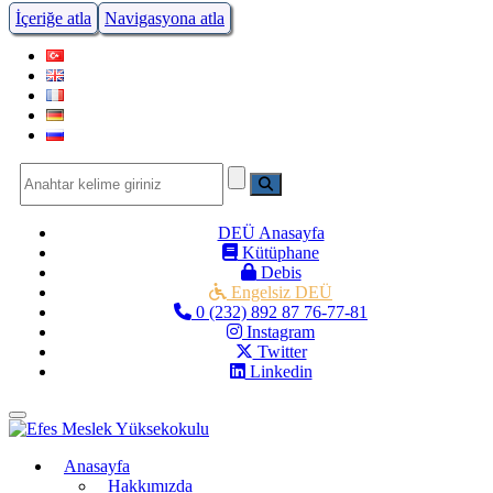
İçeriğe atla
Navigasyona atla
DEÜ Anasayfa
Kütüphane
Debis
Engelsiz DEÜ
0 (232) 892 87 76-77-81
Instagram
Twitter
Linkedin
Menüye Geç
Anasayfa
Hakkımızda