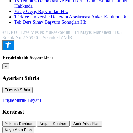
15 Temmuz Demokrasi ve Milli Birlik Günü Anma Etkinliği
Hakkında
Yatay Geçiş Başvuruları Hk.
Türkiye Üniversite Deneyim Araştırması Anket Katılımı Hk.
Tek Ders Sınav Başvuru Sonuçları Hk.
© DEÜ - Efes Meslek Yüksekokulu - 14 Mayıs Mahallesi 4103
Sokak No:2 35920 – Selçuk / İZMİR
Erişilebilirlik Seçenekleri
×
Ayarları Sıfırla
Tümünü Sıfırla
Erişilebilirlik Beyanı
Kontrast
Yüksek Kontrast
Negatif Kontrast
Açık Arka Plan
Koyu Arka Plan