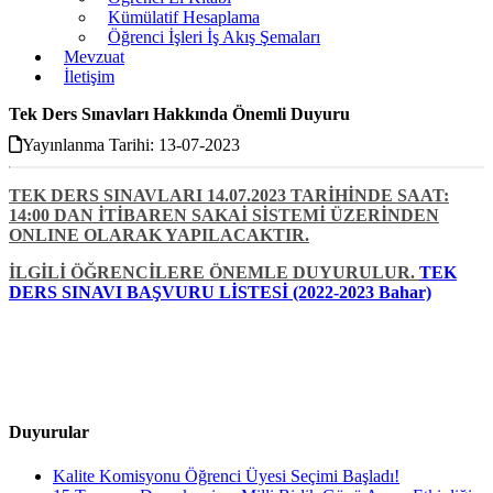
Kümülatif Hesaplama
Öğrenci İşleri İş Akış Şemaları
Mevzuat
İletişim
Tek Ders Sınavları Hakkında Önemli Duyuru
Yayınlanma Tarihi: 13-07-2023
TEK DERS SINAVLARI
14.07.2023 TARİHİNDE SAAT:
14:00 DAN İTİBAREN SAKAİ SİSTEMİ ÜZERİNDEN
ONLINE OLARAK YAPILACAKTIR.
İLGİLİ ÖĞRENCİLERE ÖNEMLE DUYURULUR.
TEK
DERS SINAVI BAŞVURU LİSTESİ (2022-2023 Bahar)
Duyurular
Kalite Komisyonu Öğrenci Üyesi Seçimi Başladı!