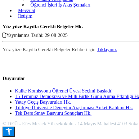
Öğrenci İşleri İş Akış Şemaları
Mevzuat
İletişim
Yüz yüze Kayıtta Gerekli Belgeler Hk.
Yayınlanma Tarihi: 29-08-2025
Yüz yüze Kayıtta Gerekli Belgeler Rehberi için
Tıklayınız
Duyurular
Kalite Komisyonu Öğrenci Üyesi Seçimi Başladı!
15 Temmuz Demokrasi ve Milli Birlik Günü Anma Etkinliği H
Yatay Geçiş Başvuruları Hk.
Türkiye Üniversite Deneyim Araştırması Anket Katılımı Hk.
Tek Ders Sınav Başvuru Sonuçları Hk.
© DEÜ - Efes Meslek Yüksekokulu - 14 Mayıs Mahallesi 4103 Soka