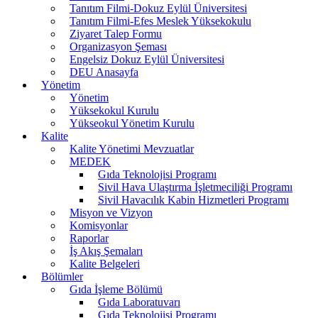
Tanıtım Filmi-Dokuz Eylül Üniversitesi
Tanıtım Filmi-Efes Meslek Yüksekokulu
Ziyaret Talep Formu
Organizasyon Şeması
Engelsiz Dokuz Eylül Üniversitesi
DEU Anasayfa
Yönetim
Yönetim
Yüksekokul Kurulu
Yükseokul Yönetim Kurulu
Kalite
Kalite Yönetimi Mevzuatlar
MEDEK
Gıda Teknolojisi Programı
Sivil Hava Ulaştırma İşletmeciliği Programı
Sivil Havacılık Kabin Hizmetleri Programı
Misyon ve Vizyon
Komisyonlar
Raporlar
İş Akış Şemaları
Kalite Belgeleri
Bölümler
Gıda İşleme Bölümü
Gıda Laboratuvarı
Gıda Teknolojisi Programı