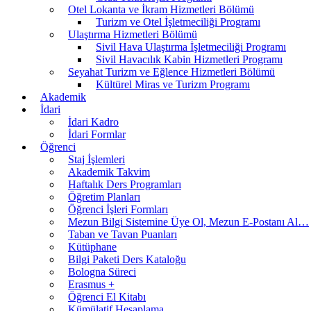
Otel Lokanta ve İkram Hizmetleri Bölümü
Turizm ve Otel İşletmeciliği Programı
Ulaştırma Hizmetleri Bölümü
Sivil Hava Ulaştırma İşletmeciliği Programı
Sivil Havacılık Kabin Hizmetleri Programı
Seyahat Turizm ve Eğlence Hizmetleri Bölümü
Kültürel Miras ve Turizm Programı
Akademik
İdari
İdari Kadro
İdari Formlar
Öğrenci
Staj İşlemleri
Akademik Takvim
Haftalık Ders Programları
Öğretim Planları
Öğrenci İşleri Formları
Mezun Bilgi Sistemine Üye Ol, Mezun E-Postanı Al…
Taban ve Tavan Puanları
Kütüphane
Bilgi Paketi Ders Kataloğu
Bologna Süreci
Erasmus +
Öğrenci El Kitabı
Kümülatif Hesaplama