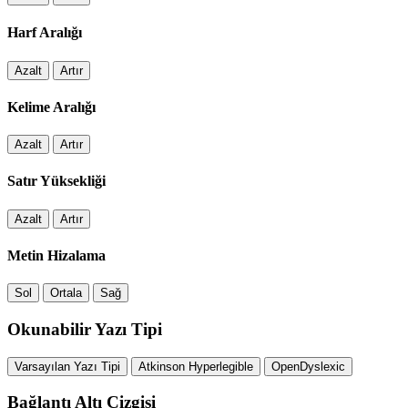
Harf Aralığı
Azalt
Artır
Kelime Aralığı
Azalt
Artır
Satır Yüksekliği
Azalt
Artır
Metin Hizalama
Sol
Ortala
Sağ
Okunabilir Yazı Tipi
Varsayılan Yazı Tipi
Atkinson Hyperlegible
OpenDyslexic
Bağlantı Altı Çizgisi