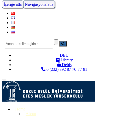
İçeriğe atla
Navigasyona atla
DEU
Library
Debis
0 (232) 892 87 76-77-81
Menüye Geç
Home
About