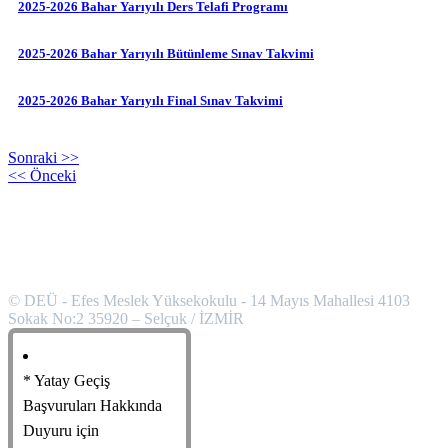
2025-2026 Bahar Yarıyılı Ders Telafi Programı
2025-2026 Bahar Yarıyılı Bütünleme Sınav Takvimi
2025-2026 Bahar Yarıyılı Final Sınav Takvimi
Sonraki >>
<< Önceki
/su_row]
[
© DEÜ - Efes Meslek Yüksekokulu - 14 Mayıs Mahallesi 4103
Sokak No:2 35920 – Selçuk / İZMİR
* Yatay Geçiş
Başvuruları Hakkında
Duyuru için