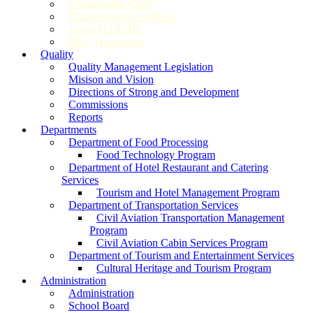
Organization Chart
Disable Service of DEU
Login to DEBİS
DEU Homepage
Quality
Quality Management Legislation
Misison and Vision
Directions of Strong and Development
Commissions
Reports
Departments
Department of Food Processing
Food Technology Program
Department of Hotel Restaurant and Catering
Services
Tourism and Hotel Management Program
Department of Transportation Services
Civil Aviation Transportation Management
Program
Civil Aviation Cabin Services Program
Department of Tourism and Entertainment Services
Cultural Heritage and Tourism Program
Administration
Administration
School Board