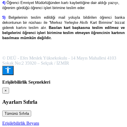
4)
Öğrenci Emniyet Müdürlüğünden kartı kaybettiğine dair aldığı yazıyı,
öğrenim gördüğü öğrenci işleri birimine teslim eder.
5)
Belgelerinin teslim edildiği mail yoluyla bildirilen öğrenci banka
dekontunun bir nüshası ile “Merkez Yerleşke Akıllı Kart Birimine” bizzat
giderek kartını teslim alır.
Basılan kart başkasına teslim edilmez ve
belgelerini öğrenci işleri birimine teslim etmeyen öğrencinin kartının
basılması mümkün değildir.
© DEÜ - Efes Meslek Yüksekokulu - 14 Mayıs Mahallesi 4103
Sokak No:2 35920 – Selçuk / İZMİR
Erişilebilirlik Seçenekleri
×
Ayarları Sıfırla
Tümünü Sıfırla
Erişilebilirlik Beyanı