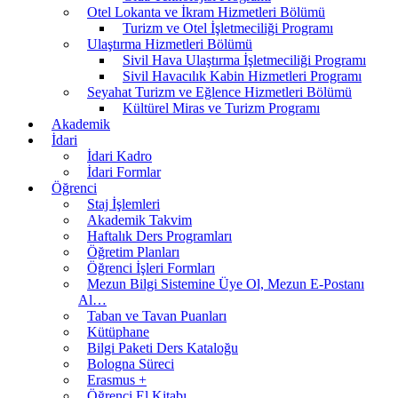
Otel Lokanta ve İkram Hizmetleri Bölümü
Turizm ve Otel İşletmeciliği Programı
Ulaştırma Hizmetleri Bölümü
Sivil Hava Ulaştırma İşletmeciliği Programı
Sivil Havacılık Kabin Hizmetleri Programı
Seyahat Turizm ve Eğlence Hizmetleri Bölümü
Kültürel Miras ve Turizm Programı
Akademik
İdari
İdari Kadro
İdari Formlar
Öğrenci
Staj İşlemleri
Akademik Takvim
Haftalık Ders Programları
Öğretim Planları
Öğrenci İşleri Formları
Mezun Bilgi Sistemine Üye Ol, Mezun E-Postanı
Al…
Taban ve Tavan Puanları
Kütüphane
Bilgi Paketi Ders Kataloğu
Bologna Süreci
Erasmus +
Öğrenci El Kitabı