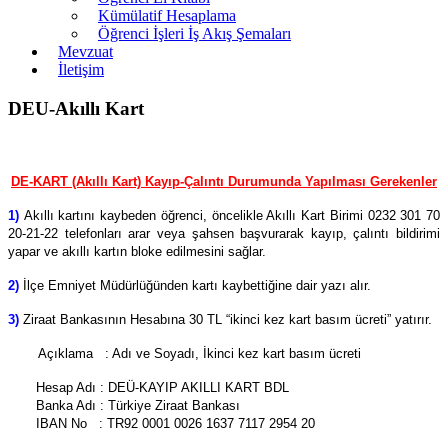
Kümülatif Hesaplama
Öğrenci İşleri İş Akış Şemaları
Mevzuat
İletişim
DEU-Akıllı Kart
DE-KART (Akıllı Kart) Kayıp-Çalıntı Durumunda Yapılması Gerekenler
1)
Akıllı kartını kaybeden öğrenci, öncelikle Akıllı Kart Birimi 0232 301 70
20-21-22 telefonları arar veya şahsen başvurarak kayıp, çalıntı bildirimi
yapar ve akıllı kartın bloke edilmesini sağlar.
2)
İlçe Emniyet Müdürlüğünden kartı kaybettiğine dair yazı alır.
3)
Ziraat Bankasının Hesabına 30 TL “ikinci kez kart basım ücreti” yatırır.
Açıklama : Adı ve Soyadı, İkinci kez kart basım ücreti
Hesap Adı : DEÜ-KAYIP AKILLI KART BDL
Banka Adı : Türkiye Ziraat Bankası
IBAN No : TR92 0001 0026 1637 7117 2954 20