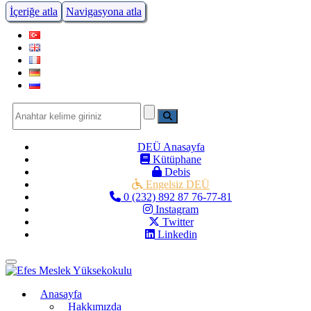
İçeriğe atla
Navigasyona atla
DEÜ Anasayfa
Kütüphane
Debis
Engelsiz DEÜ
0 (232) 892 87 76-77-81
Instagram
Twitter
Linkedin
Menüye Geç
Anasayfa
Hakkımızda