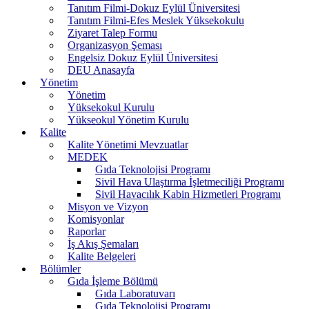
Tanıtım Filmi-Dokuz Eylül Üniversitesi
Tanıtım Filmi-Efes Meslek Yüksekokulu
Ziyaret Talep Formu
Organizasyon Şeması
Engelsiz Dokuz Eylül Üniversitesi
DEU Anasayfa
Yönetim
Yönetim
Yüksekokul Kurulu
Yükseokul Yönetim Kurulu
Kalite
Kalite Yönetimi Mevzuatlar
MEDEK
Gıda Teknolojisi Programı
Sivil Hava Ulaştırma İşletmeciliği Programı
Sivil Havacılık Kabin Hizmetleri Programı
Misyon ve Vizyon
Komisyonlar
Raporlar
İş Akış Şemaları
Kalite Belgeleri
Bölümler
Gıda İşleme Bölümü
Gıda Laboratuvarı
Gıda Teknolojisi Programı