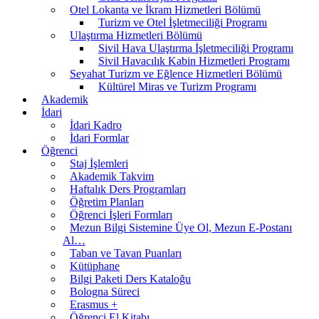
Otel Lokanta ve İkram Hizmetleri Bölümü
Turizm ve Otel İşletmeciliği Programı
Ulaştırma Hizmetleri Bölümü
Sivil Hava Ulaştırma İşletmeciliği Programı
Sivil Havacılık Kabin Hizmetleri Programı
Seyahat Turizm ve Eğlence Hizmetleri Bölümü
Kültürel Miras ve Turizm Programı
Akademik
İdari
İdari Kadro
İdari Formlar
Öğrenci
Staj İşlemleri
Akademik Takvim
Haftalık Ders Programları
Öğretim Planları
Öğrenci İşleri Formları
Mezun Bilgi Sistemine Üye Ol, Mezun E-Postanı
Al…
Taban ve Tavan Puanları
Kütüphane
Bilgi Paketi Ders Kataloğu
Bologna Süreci
Erasmus +
Öğrenci El Kitabı