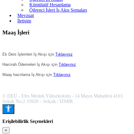
Kümülatif Hesaplama
Öğrenci İşleri İş Akış Şemaları
Mevzuat
İletişim
Maaş İşleri
Ek Ders İşlemleri İş Akışı için
Tıklayınız
Harcirah Ödemeleri İş Akışı için
Tıklayınız
Maaş hazırlama İş Akışı için
Tıklayınız
© DEÜ - Efes Meslek Yüksekokulu - 14 Mayıs Mahallesi 4103
Sokak No:2 35920 – Selçuk / İZMİR
Erişilebilirlik Seçenekleri
×