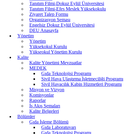
Tanıtım Filmi-Dokuz Eylül Üniversitesi
Tanıtım Filmi-Efes Meslek Yüksekokulu
Ziyaret Talep Formu
Organizasyon Şeması
Engelsiz Dokuz Eylül Üniversitesi
DEU Anasayfa
Yönetim
Yönetim
Yüksekokul Kurulu
Yükseokul Yönetim Kurulu
Kalite
Kalite Yönetimi Mevzuatlar
MEDEK
Gıda Teknolojisi Programı
Sivil Hava Ulaştırma İşletmeciliği Programı
Sivil Havacılık Kabin Hizmetleri Programı
Misyon ve Vizyon
Komisyonlar
Raporlar
İş Akış Şemaları
Kalite Belgeleri
Bölümler
Gıda İşleme Bölümü
Gıda Laboratuvarı
Gıda Teknolojisi Programı