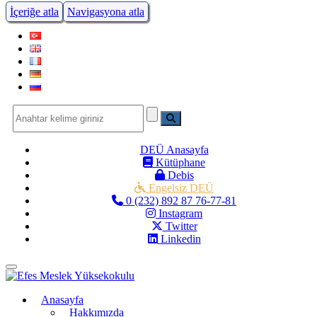
İçeriğe atla
Navigasyona atla
DEÜ Anasayfa
Kütüphane
Debis
Engelsiz DEÜ
0 (232) 892 87 76-77-81
Instagram
Twitter
Linkedin
Menüye Geç
Anasayfa
Hakkımızda